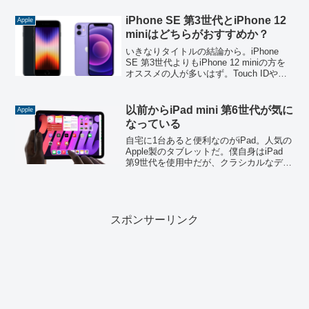
る。とにかくMacBook用周辺機器は色々
とあるので選ぶのも大変だ。1万円以下で
iPhone SE 第3世代とiPhone 12
Apple
購入ができる...
miniはどちらがおすすめか？
いきなりタイトルの結論から。iPhone
SE 第3世代よりもiPhone 12 miniの方を
オススメの人が多いはず。Touch IDやク
ラシックなデザインが好きな人以外は
iPhone 12 miniがオススメだ。iPhone SE
第3...
以前からiPad mini 第6世代が気に
Apple
なっている
自宅に1台あると便利なのがiPad。人気の
Apple製のタブレットだ。僕自身はiPad
第9世代を使用中だが、クラシカルなデザ
インだし、オールスクリーン型のiPadに
憧れがある。コンパクトサイズのiPad
miniは第5世代を使用した経験も...
スポンサーリンク