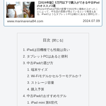
【2024年版】5万円以下で購入ができる中古iPad
のオススメ3選
iPhoneやiPadは円安の影響で2022年に価格が上がったこ
とによって、中古品の需要が増えているという報道もあ
る。iPadのようなタブレットPCは確かにあると便利なガジ
ェットだと思うし、インプットやアウトプットにも使え
る。そしてiPad...
2024.07.09
www.marinarena84.com
目次
iPadは旧機種でも性能は良い
タブレットPCはあると便利
中古iPadの選び方
端末サイズ
Wi-Fiモデルかセルラーモデルか？
ストレージ容量
購入予算
中古iPadのおすすめモデル
iPad mini 第6世代