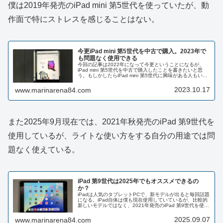
僕は2019年発売のiPad mini 第5世代を使っていたが、動
作面で特にストレスを感じることはない。
今更iPad mini 第5世代を中古で購入。2023年で
も問題なく使用できる
今回の記事は2022年になって今更ということになるが、
iPad mini 第5世代を中古で購入したことを書きたいと思
う。もしかしたらiPad mini 第5世代に興味がある人もいる
かもしれない。現在のiPad miniは第6世代が最新モデル...
2023.10.17
www.marinarena84.com
また2025年9月現在では、2021年秋発売のiPad 第9世代を
使用しているが、ライトな使い方をする自分の用途では問
題なく使えている。
iPad 第9世代は2025年でもオススメできるの
か？
iPadは人気のタブレットPCで、新モデルが出ると毎回話題
になる。iPad自体は僕も現在使用していているが、比較的
新しいモデルではなく、2021年発売のiPad 第9世代を使用
している。4年前に発売されたホームボタン搭載モデルだ
が、自分の使...
2025.09.07
www.marinarena84.com