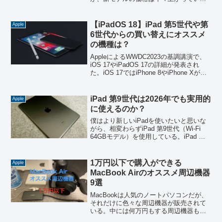
る。僕自身もこの記事を書いている時点
ではiPhone 12 miniを使っていて、現役で
まだ活躍してくれている。また中古スマ
【iPadOS 18】iPad 第5世代や第
Apple
ホで...
6世代からの買い替えにオススメ
の機種は？
AppleによるWWDC2023の基調講演で、
iOS 17やiPadOS 17の詳細が発表され
た。iOS 17ではiPhone 8やiPhone Xがア
ップデートの対象外となった。そして
iPadOS 17では、iPad 第5世代とiPad ...
iPad 第9世代は2026年でも実用的
Apple
に使えるのか？
僕はより新しいiPadを使いたいと思いな
がら、相変わらずiPad 第9世代（Wi-Fi
64GBモデル）を使用している。iPad 第9
世代は2021年秋に発売されたiPadで、最
後のホームボタン搭載のiPadとなってい
る。今年の秋で発売から...
1万円以下で購入ができる
Apple
MacBook Airのオススメ周辺機器
9選
MacBookは人気のノートパソコンだが、
それだけに色々な周辺機器が販売されて
いる。中には何万円もする周辺機器もあ
れば、数千円で購入ができるものもあ