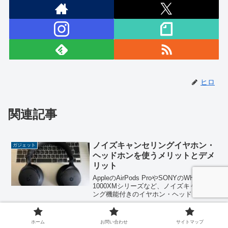
ヒロ
関連記事
ノイズキャンセリングイヤホン・
ガジェット
ヘッドホンを使うメリットとデメ
リット
AppleのAirPods ProやSONYのWH-
1000XMシリーズなど、ノイズキャンセリ
ング機能付きのイヤホン・ヘッドホンは
人気になっている。外音を遮断してくれ
るノイズキャンセリング機能があるイヤ
ホンやヘッドホンは、僕も便利だと感じ
ボロボロになったagのヘッドホン
ガジェット
ホーム
お問い合わせ
サイトマップ
る...