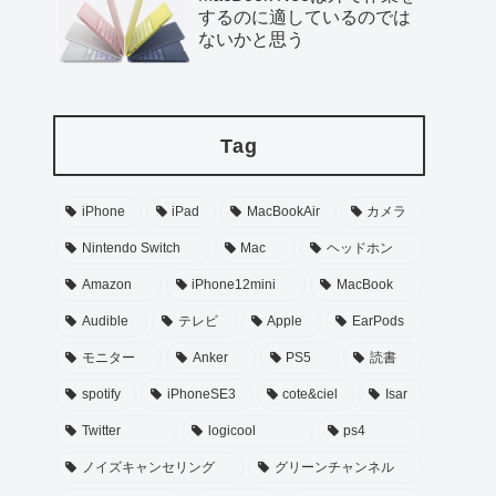
するのに適しているのでは
ないかと思う
Tag
iPhone
iPad
MacBookAir
カメラ
Nintendo Switch
Mac
ヘッドホン
Amazon
iPhone12mini
MacBook
Audible
テレビ
Apple
EarPods
モニター
Anker
PS5
読書
spotify
iPhoneSE3
cote&ciel
Isar
Twitter
logicool
ps4
ノイズキャンセリング
グリーンチャンネル