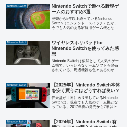
やモニターは必要になってくる。ここで
タイトルの結論を書くと、おすすめのテ
Nintendo Switchで遊べる野球ゲ
Nintendo Switch
レビサイズは自宅やゲーム...
ームのおすすめ3選
発売から5年以上経っているNintendo
Switch（ニンテンドースイッチ）だが、
今でも人気のある家庭用ゲーム機となっ
ている。色々なジャンルのゲームソフト
が発売されているが、Switchで野球ゲー
ムをプレイしたいという人もいると思
ワイヤレスホリパッドfor
Nintendo Switch
う。野...
Nintendo Switchを使ってみた感
想
Nintendo Switchは依然として人気のゲー
ム機で、いろいろなゲームソフトも発売
されている。周辺機器も色々あるのが現
状。ゲームを楽しむのにはコントローラ
ーも重要で、Switchに対応しているコン
トローラーは様々発売されている。僕は
【2025年】Nintendo Switch本体
Nintendo Switch
先...
を安く買うにはどうすれば良い？
任天堂が世界に送り出しているNintendo
Switchは、現在でも人気のゲーム機とな
っている。2017年春の発売から7年以上が
経つが、自宅や外出先でも楽しむために
買い替えや新しく購入する人もいるだろ
う。Nintendo Switchは通...
【2024年】Nintendo Switch 有
Nintendo Switch