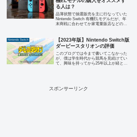
機ELモデルの購入をオススメす
る人は？
品薄状態で抽選販売を主に行なっていた
Nintendo Switch 有機ELモデルだが、年
末商戦に合わせてか家電量販店などの実
店舗でも通常販売を開始した。僕も実は
ヨドバシカメラで買ってみた。コロナ禍
において家庭用ゲーム機の需要は増え
【2023年版】Nintendo Switch版
Nintendo Switch
た。この...
ダービースタリオンの評価
このブログでは今まで書いてこなかった
が、僕は学生時代から競馬を見続けてい
て、興味を持ってから25年以上が経とう
としている。なので普段から競馬ゲーム
も遊ぶこともある。ダビスタ96から始め
て、ウイニングポストなどのプレイ経験
もあるのだが、今はN...
スポンサーリンク