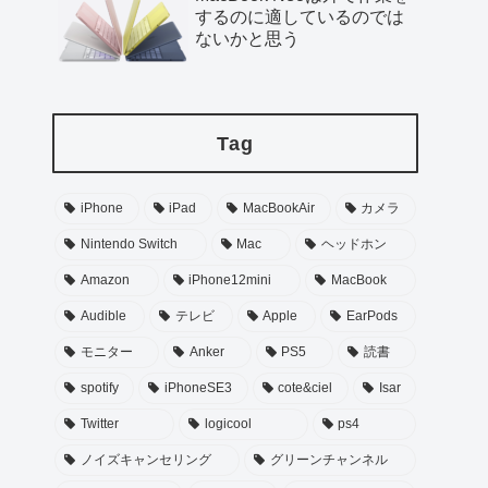
するのに適しているのでは
ないかと思う
Tag
iPhone
iPad
MacBookAir
カメラ
Nintendo Switch
Mac
ヘッドホン
Amazon
iPhone12mini
MacBook
Audible
テレビ
Apple
EarPods
モニター
Anker
PS5
読書
spotify
iPhoneSE3
cote&ciel
Isar
Twitter
logicool
ps4
ノイズキャンセリング
グリーンチャンネル