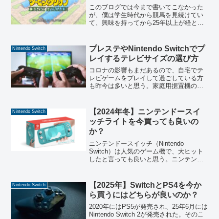
このブログでは今まで書いてこなかった
が、僕は学生時代から競馬を見続けてい
て、興味を持ってから25年以上が経とう
としている。なので普段から競馬ゲーム
も遊ぶこともある。ダビスタ96から始め
て、ウイニングポストなどのプレイ経験
プレステやNintendo Switchでプ
Nintendo Switch
もあるのだが、今はN...
レイするテレビサイズの選び方
コロナの影響もまだあるので、自宅でテ
レビゲームをプレイして過ごしている方
も昨今は多いと思う。家庭用据置機のゲ
ームをプレイするのに、基本的にテレビ
やモニターは必要になってくる。ここで
タイトルの結論を書くと、おすすめのテ
【2024年冬】ニンテンドースイ
Nintendo Switch
レビサイズは自宅やゲーム...
ッチライトを今買っても良いの
か？
ニンテンドースイッチ（Nintendo
Switch）は人気のゲーム機で、大ヒット
したと言っても良いと思う。ニンテンド
ースイッチは携帯ゲーム機に特化したニ
ンテンドースイッチライトもあり、それ
を使って遊んでいる人もいると思う。そ
【2025年】SwitchとPS4を今か
Nintendo Switch
のニンテンドー...
ら買うにはどちらが良いのか？
2020年にはPS5が発売され、25年6月には
Nintendo Switch 2が発売された。そのこ