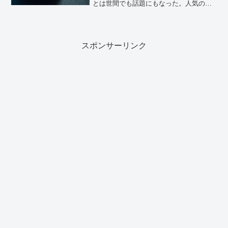
とは世間でも話題にもなった。人気の家
庭用据え置きゲーム機だが、PS5は今で
は7万円台、Switch 2は約5万円ほどの価
格だ。 PS5もSw...
スポンサーリンク