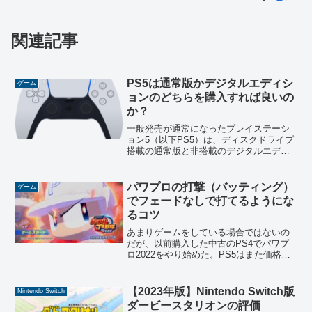
関連記事
PS5は通常版かデジタルエディシ
ゲーム
ョンのどちらを購入すれば良いの
か？
一般発売が通常になったプレイステーシ
ョン5（以下PS5）は、ディスクドライブ
搭載の通常版と非搭載のデジタルエディ
ションがある。どうしてもPS5は価格は
高いのだが、これからPS5を購入しよう
と思っている人も多いだろう。僕はディ
パワプロの打撃（バッティング）
ゲーム
スクドライブ搭載...
でフェードなしで打てるようにな
るコツ
あまりゲームをしている場合ではないの
だが、以前購入した中古のPS4でパワプ
ロ2022をやり始めた。PS5はまた価格が
上がったしね。最新作となるパワプロ
2024は不具合もあって価格も通常価格。
2022年版に関わらず、旧作のパワプロを
【2023年版】Nintendo Switch版
Nintendo Switch
プレイして...
ダービースタリオンの評価